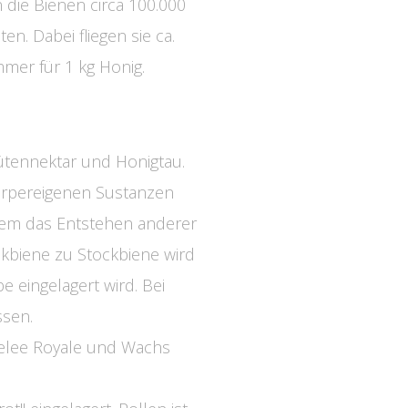
 die Bienen circa 100.000
n. Dabei fliegen sie ca.
mer für 1 kg Honig.
ütennektar und Honigtau.
körpereigenen Sustanzen
dem das Entstehen anderer
kbiene zu Stockbiene wird
e eingelagert wird. Bei
ssen.
Gelee Royale und Wachs