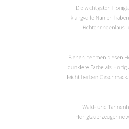
Die wichtigsten Honig
klangvolle Namen haben h
Fichtenrindenlaus" 
Bienen nehmen diesen Ho
dunklere Farbe als Honig a
leicht herben Geschmack. O
Wald- und Tannenhon
Honigtauerzeuger notw