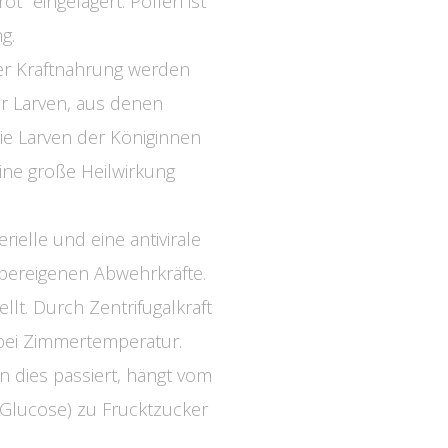
t" eingelagert. Pollen ist
g.
ser Kraftnahrung werden
er Larven, aus denen
ie Larven der Königinnen
ine große Heilwirkung
erielle und eine antivirale
rpereigenen Abwehrkräfte.
t. Durch Zentrifugalkraft
 bei Zimmertemperatur.
nn dies passiert, hängt vom
(Glucose) zu Frucktzucker