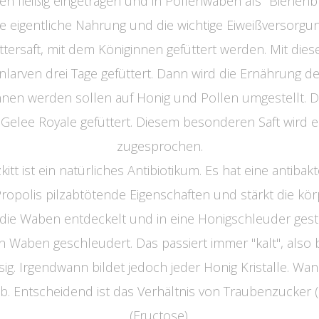
n fleißig eingetragen und in Pollenwaben als "Bienenbro
ie eigentliche Nahrung und die wichtige Eiweißversorgun
uttersaft, mit dem Königinnen gefüttert werden. Mit die
nlarven drei Tage gefüttert. Dann wird die Ernährung d
nen werden sollen auf Honig und Pollen umgestellt. D
 Gelee Royale gefüttert. Diesem besonderen Saft wird e
zugesprochen.
tt ist ein natürliches Antibiotikum. Es hat eine antibakt
ropolis pilzabtötende Eigenschaften und stärkt die kö
e Waben entdeckelt und in eine Honigschleuder gestell
n Waben geschleudert. Das passiert immer "kalt", also
ssig. Irgendwann bildet jedoch jeder Honig Kristalle. Wa
b. Entscheidend ist das Verhältnis von Traubenzucker 
(Fructose).