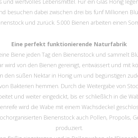
es und wertvolles Lebensmittel. Für ein Glas Honig legen
d besuchen dabei zwischen drei bis fünf Millionen Blüte
nenstock und zurück. 5.000 Bienen arbeiten einen Som
Eine perfekt funktionierende Naturfabrik
t eine Biene jeden Tag den Bienenstock und sammelt Bl
r wird von den Bienen gereinigt, entwässert und mit 
n den süßen Nektar in Honig um und begünstigen zu
 von Bakterien hemmen. Durch die Weitergabe von Stoc
eitet und weiter eingedickt, bis er schließlich in die Wab
nreife wird die Wabe mit einem Wachsdeckel geschlo
ochorganisierten Bienenstock auch Pollen, Propolis, 
produziert.