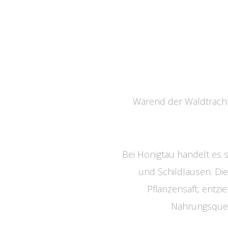
Wärend der Waldtracht
Bei Honigtau handelt es 
und Schildläusen. Di
Pflanzensaft, entzi
Nahrungsquell